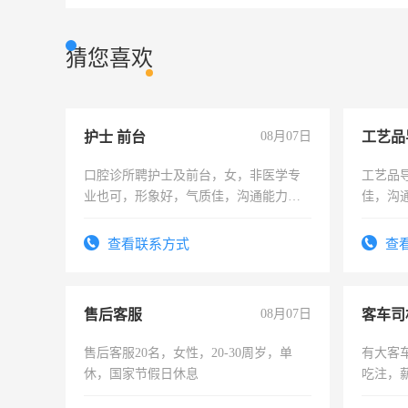
猜您喜欢
护士 前台
08月07日
工艺品
口腔诊所聘护士及前台，女，非医学专
工艺品导
业也可，形象好，气质佳，沟通能力
佳，沟
强。面试，周日休息。
上进心
查看联系方式
查
售后客服
08月07日
客车司
售后客服20名，女性，20-30周岁，单
有大客
休，国家节假日休息
吃注，