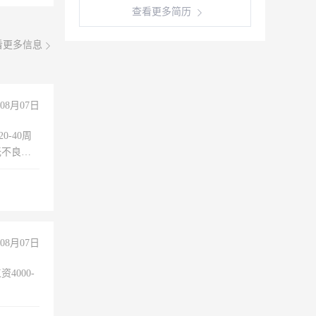
查看更多简历
看更多信息
08月07日
0-40周
无不良嗜
准八人间住
倒，每月
0小时
08月07日
4000-
。