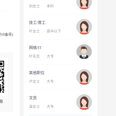
刘女士
·
本科
技工/普工
叶女士
·
高中以下
10金币)
网络/IT
叶先生
·
大专
其他职位
卢女士
·
大专
文员
息
温女士
·
大专