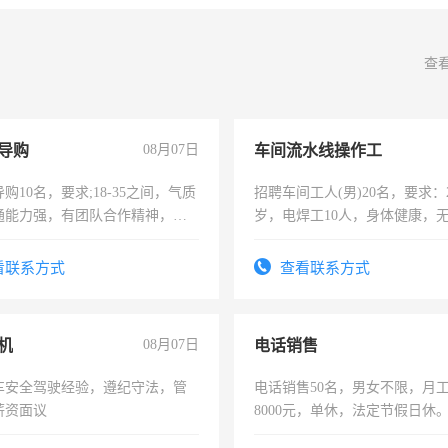
查
导购
08月07日
车间流水线操作工
购10名，要求;18-35之间，气质
招聘车间工人(男)20名，要求：2
通能力强，有团队合作精神，有
岁，电焊工10人，身体健康，
，有工作经验者优先！
好。薪资：4500-7000元，标
宿，免费发放劳保用品，两班
看联系方式
查看联系方式
25号准时发放工资，工作时间1
机
08月07日
电话销售
车安全驾驶经验，遵纪守法，管
电话销售50名，男女不限，月工资
薪资面议
8000元，单休，法定节假日休