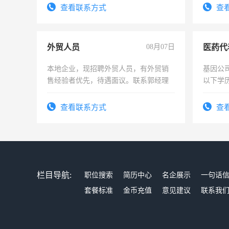
查看联系方式
查
外贸人员
08月07日
医药代
本地企业，现招聘外贸人员，有外贸销
基因公
售经验者优先，待遇面议。联系郭经理
以下学历
可，需
表或者
查看联系方式
查
交五险
栏目导航:
职位搜索
简历中心
名企展示
一句话
套餐标准
金币充值
意见建议
联系我