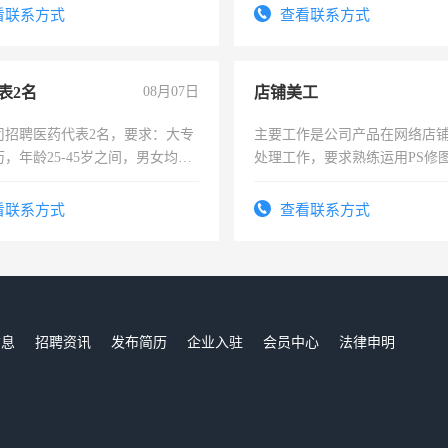
看联系方式
查看联系方式
表2名
08月07日
店铺美工
司招聘医药代表2名，要求：大专
主要工作是公司产品在网络店
，年龄25-45岁之间，男女均
处理工作，要求熟练运用PS修图
要具有营销经验，从事过医药代
作时间每天8小时，待遇优厚。
有医学资质的优先，底薪+绩效，
看联系方式
查看联系方式
。
信息
招聘资讯
发布简历
企业入驻
会员中心
法律申明
们